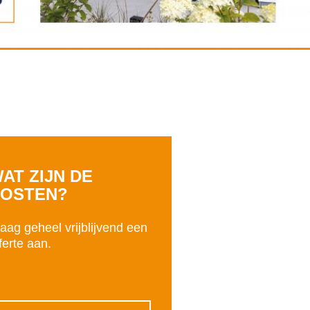
AT ZIJN DE
OSTEN?
aag geheel vrijblijvend een
ferte aan.