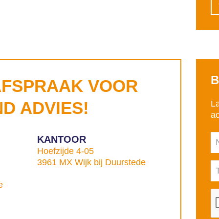
B
AFSPRAAK VOOR
ND ADVIES!
L
ac
KANTOOR
Hoefzijde 4-05
3961 MX Wijk bij Duurstede
e