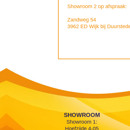
Showroom 2 op afspraak:
Zandweg 54
3962 ED Wijk bij Duursted
SHOWROOM
Showroom 1:
Hoefzijde 4-05