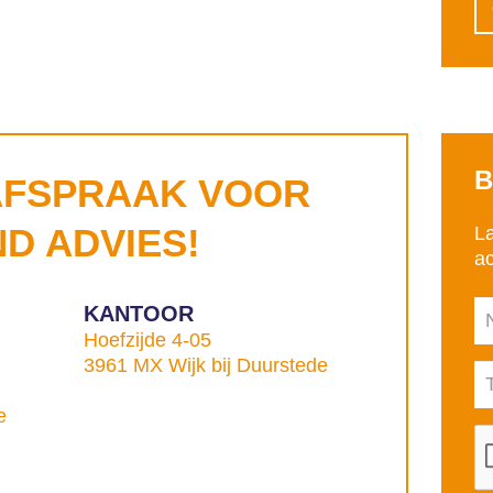
B
AFSPRAAK VOOR
ND ADVIES!
L
ac
KANTOOR
Hoefzijde 4-05
3961 MX Wijk bij Duurstede
e