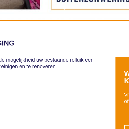
GING
de mogelijkheid uw bestaande rolluik een
reinigen en te renoveren.
W
K
Vr
of