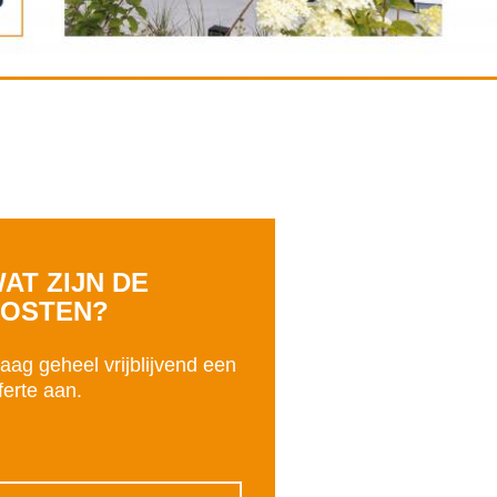
AT ZIJN DE
OSTEN?
aag geheel vrijblijvend een
ferte aan.