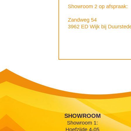
Showroom 2 op afspraak:
Zandweg 54
3962 ED Wijk bij Duursted
SHOWROOM
Showroom 1:
Hoefzijde 4-05